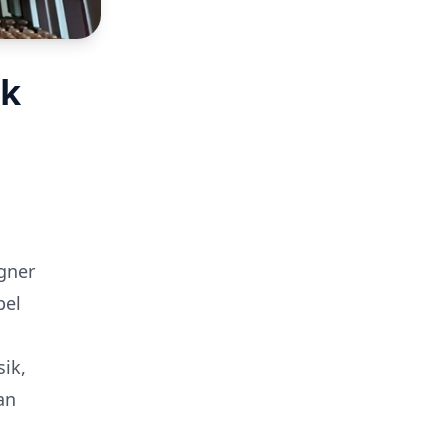
ik
u
igner
bel
sik,
an