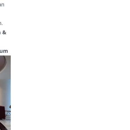
an
n.
n &
sum