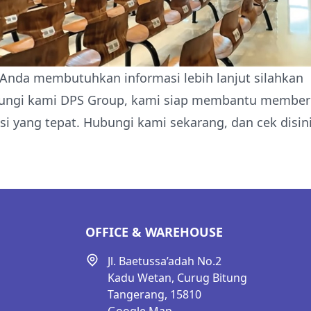
 Anda membutuhkan informasi lebih lanjut silahkan
ungi kami DPS Group, kami siap membantu member
si yang tepat. Hubungi
kami sekarang
, dan
cek disin
OFFICE & WAREHOUSE
Jl. Baetussa’adah No.2
Kadu Wetan, Curug Bitung
Tangerang, 15810