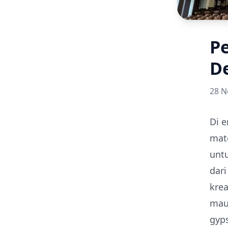
P
D
28 N
Di 
mate
untu
dar
krea
mau
gyp