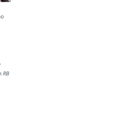
no
o
an
RB