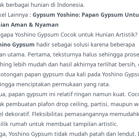
k berbagai hunian di Indonesia.
kel Lainnya :
Gypsum Yoshino: Papan Gypsum Unt
ian Aman & Nyaman
gapa Yoshino Gypsum Cocok untuk Hunian Artistik?
hino Gypsum
hadir sebagai solusi karena beberapa
an utama. Pertama, teksturnya halus sehingga pros
shing lebih mudah dan hasil akhirnya terlihat bersih,
otongan papan gypsum dua kali pada Yoshino Gyp
ingga menciptakan permukaan yang rata.
a, papan gypsum ini relatif ringan namun kuat. Coc
k pembuatan plafon drop ceiling, partisi, maupun wa
el dekoratif. Fleksibilitas pemasangannya memudah
lik rumah untuk membuat tampilan artistic.
ga, Yoshino Gypsum tidak mudah patah dan lendut. I