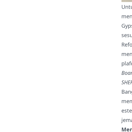
Untu
men
Gyp
sesu
Refo
men
pla
Boa
SHER
Ban
mem
este
jema
Men