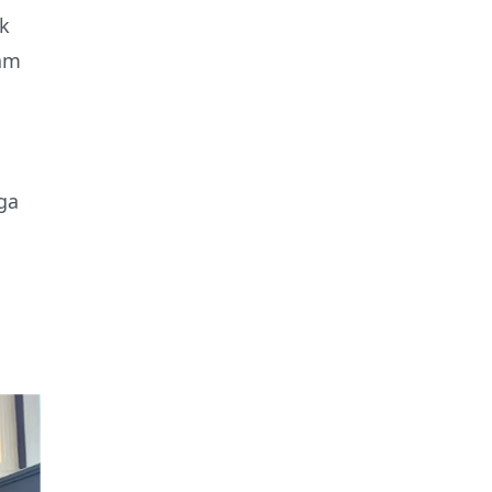
k
am
ga