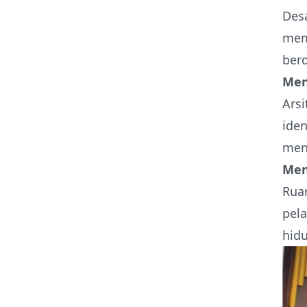
Desa
mem
ber
Men
Arsi
iden
men
Men
Rua
pela
hidu