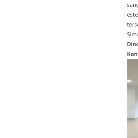
san
este
ters
Sima
Din
Kon