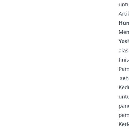
untu
Arti
Hun
Men
Yos
alas
fini
Pem
seh
Kedu
untu
pan
pemi
Keti