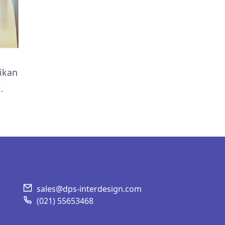
ikan
i
.
sales@dps-interdesign.com
(021) 55653468